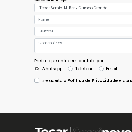
TECAR SEMIN. HONDA JD.
GOIÁS
TECAR SEMIN. FIAT MG SION E
ANEL
TECAR SEMIN. HYUNDAI
Prefiro que entre em contato por:
DIVINÓPOLIS
Whatsapp
Telefone
Email
Li e aceito a
Política de Privacidade
e conc
TECAR SEMIN. FIAT BURITI
TECAR SEMIN. FIAT STA.
GENOVEVA
TECAR SEMIN. JEEP BURITI