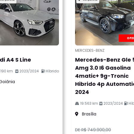
OFE
I
MERCEDES-BENZ
di A4 S Line
Mercedes-Benz Gle 
Amg 3.0 I6 Gasolina
.190 km
2023/2024
Híbrido
4matic+ 9g-Tronic
l.texts.control_prev
Goiânia
Hibrido 4p Automati
2024
19.563 km
2023/2024
Híb
Brasília
DE R$ 749.900,00