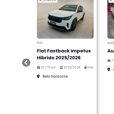
FIAT
AUD
Fiat Fastback Impetus
Au
Hibrido 2025/2026
7
templates.template-01.components.carouse
10.775 km
2025/2026
Flex
Belo Horizonte