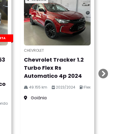
RTA
CHEVROLET
53
Chevrolet Tracker 1.2
Turbo Flex Rs
Automatico 4p 2024
templates.te
co
49.155 km
2023/2024
Flex
Goiânia
rido