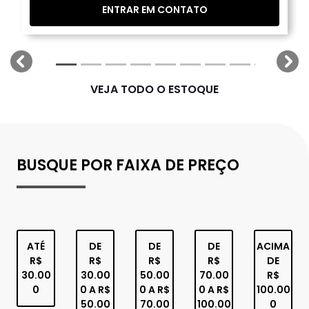
ENTRAR EM CONTATO
templates.template-01.components.carousel.texts.
tem
VEJA TODO O ESTOQUE
BUSQUE POR FAIXA DE PREÇO
ATÉ
DE
DE
DE
ACIMA
R$
R$
R$
R$
DE
30.00
30.00
50.00
70.00
R$
0
0 A R$
0 A R$
0 A R$
100.00
50.00
70.00
100.00
0