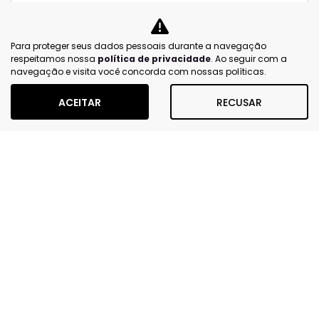
Prefiro que entre em contato por:
Para proteger seus dados pessoais durante a navegação
Whatsapp
Telefone
Email
respeitamos nossa
política de privacidade
. Ao seguir com a
navegação e visita você concorda com nossas políticas.
Li e aceito a
Política de Privacidade
e concordo em
ACEITAR
RECUSAR
receber comunicações da concessionária.
ENTRAR EM CONTATO
MAPA DO SITE