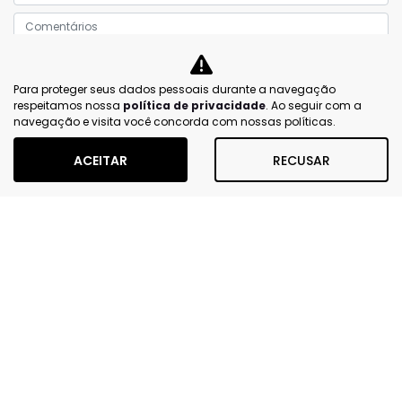
Prefiro que entre em contato por:
Para proteger seus dados pessoais durante a navegação
Whatsapp
Telefone
Email
respeitamos nossa
política de privacidade
. Ao seguir com a
navegação e visita você concorda com nossas políticas.
Li e aceito a
Política de Privacidade
e concordo em
receber comunicações da concessionária.
ACEITAR
RECUSAR
ENTRAR EM CONTATO
MAPA DO SITE