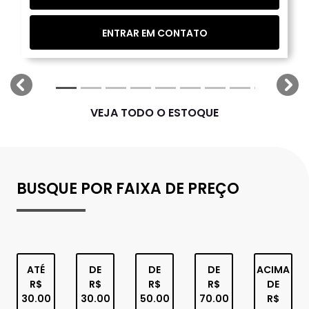
ENTRAR EM CONTATO
templates.template-01.components.carousel.texts.
tem
VEJA TODO O ESTOQUE
BUSQUE POR FAIXA DE PREÇO
ATÉ
DE
DE
DE
ACIMA
R$
R$
R$
R$
DE
30.00
30.00
50.00
70.00
R$