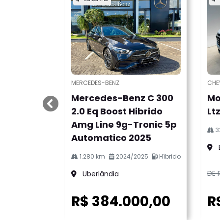
MERCEDES-BENZ
CHE
Mercedes-Benz C 300
Mo
templates.template-01.components.carouse
2.0 Eq Boost Hibrido
Lt
Amg Line 9g-Tronic 5p
3
Automatico 2025
1.280 km
2024/2025
Híbrido
DE 
Uberlândia
R$ 384.000,00
R