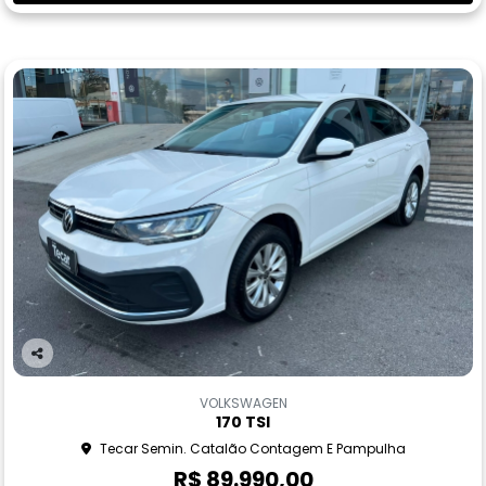
Co
m
VOLKSWAGEN
pa
170 TSI
rtil
Tecar Semin. Catalão Contagem E Pampulha
he
R$ 89.990,00