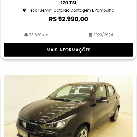
170 TSI
rtil
Tecar Semin. Catalão Contagem E Pampulha
he
R$ 92.990,00
73.629 km
2023/2024
MAIS INFORMAÇÕES