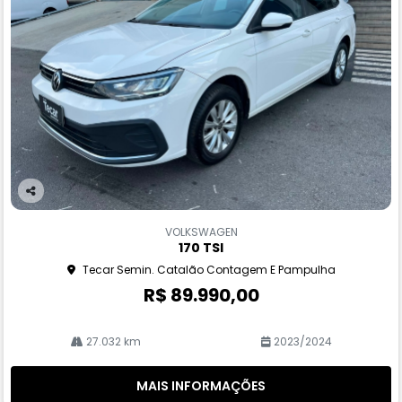
Co
m
VOLKSWAGEN
pa
170 TSI
rtil
Tecar Semin. Catalão Contagem E Pampulha
he
R$ 89.990,00
27.032 km
2023/2024
MAIS INFORMAÇÕES