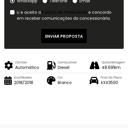
Whatsapp
Telefone
Email
Li e aceito a
Política de Privacidade
e concordo
em receber comunicações da concessionária.
ENVIAR PROPOSTA
Câmbio
Combustível
Quilometragem
Automático
Diesel
48.691km
Ano/Modelo
Cor
Final Da Placa
2018/2018
Branco
XXX3500