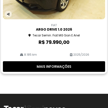
Co
m
FIAT
pa
ARGO DRIVE 1.0 2026
rtil
Tecar Semin. Fiat MG Sion E Anel
he
R$ 79.990,00
8.185 km
2025/2026
MAIS INFORMAÇÕES