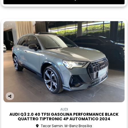
Co
m
AUDI
pa
AUDI Q3 2.0 40 TFSI GASOLINA PERFORMANCE BLACK
rtil
QUATTRO TIPTRONIC 4P AUTOMATICO 2024
he
Tecar Semin. M-Benz Brasília