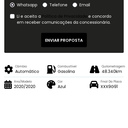
Whatsapp
Telefone
Email
Li e aceito a
Política de Privacidade
e concordo
em receber comunicações da concessionária.
ENVIAR PROPOSTA
Câmbio
Combustível
Quilometragem
Automático
Gasolina
48.340km
Ano/Modelo
Cor
Final Da Placa
2020/2020
Azul
XXX9G91