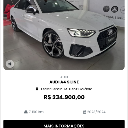
Co
m
AUDI
pa
AUDI A4 S LINE
rtil
Tecar Semin. M-Benz Goiânia
he
R$ 234.900,00
7.190 km
2023/2024
MAIS INFORMAÇÕES