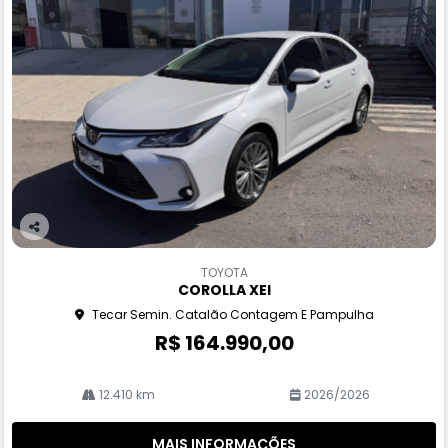
Co
m
TOYOTA
pa
COROLLA XEI
rtil
Tecar Semin. Catalão Contagem E Pampulha
he
R$ 164.990,00
12.410 km
2026/2026
MAIS INFORMAÇÕES