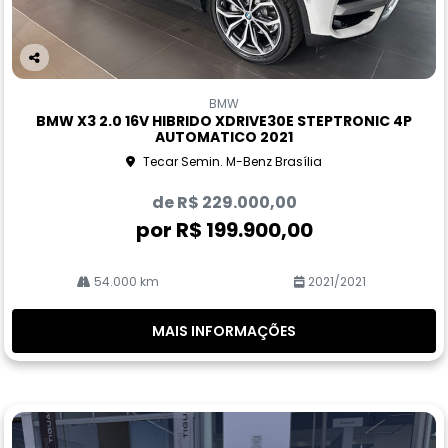
Co
m
BMW
pa
BMW X3 2.0 16V HIBRIDO XDRIVE30E STEPTRONIC 4P
rtil
AUTOMATICO 2021
he
Tecar Semin. M-Benz Brasília
de R$ 229.000,00
por R$ 199.900,00
54.000 km
2021/2021
MAIS INFORMAÇÕES