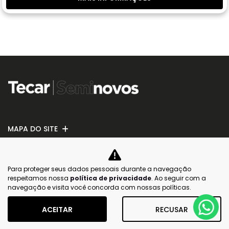
MAPA DO SITE
Para proteger seus dados pessoais durante a navegação
respeitamos nossa
política de privacidade
. Ao seguir com a
No trânsito, enxergar o outro salva vidas.
navegação e visita você concorda com nossas políticas.
ACEITAR
RECUSAR
Desenvolvido pela DEALERSPACE ® Direitos Reservados.