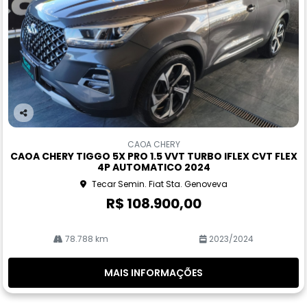
Co
m
CAOA CHERY
pa
CAOA CHERY TIGGO 5X PRO 1.5 VVT TURBO IFLEX CVT FLEX
rtil
4P AUTOMATICO 2024
he
Tecar Semin. Fiat Sta. Genoveva
R$ 108.900,00
78.788 km
2023/2024
MAIS INFORMAÇÕES