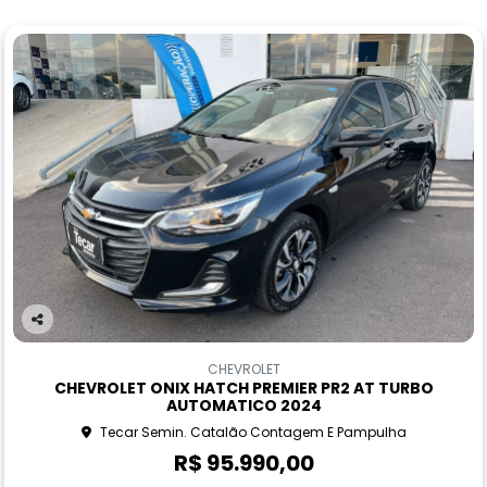
Co
m
CHEVROLET
pa
CHEVROLET ONIX HATCH PREMIER PR2 AT TURBO
rtil
AUTOMATICO 2024
he
Tecar Semin. Catalão Contagem E Pampulha
R$ 95.990,00