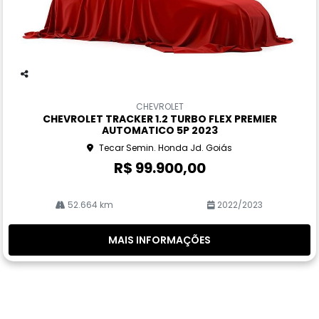
Co
m
CHEVROLET
pa
CHEVROLET TRACKER 1.2 TURBO FLEX PREMIER
rtil
AUTOMATICO 5P 2023
he
Tecar Semin. Honda Jd. Goiás
R$ 99.900,00
52.664 km
2022/2023
MAIS INFORMAÇÕES