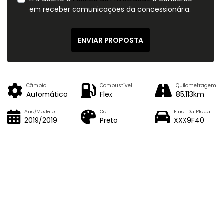
em receber comunicações da concessionária.
ENVIAR PROPOSTA
Câmbio
Combustível
Quilometragem
Automático
Flex
85.113km
Ano/Modelo
Cor
Final Da Placa
2019/2019
Preto
XXX9F40
Características e acessórios