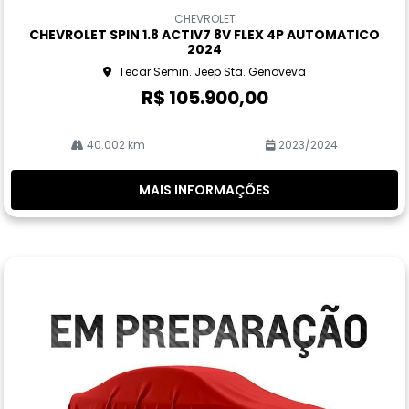
m
CHEVROLET
pa
CHEVROLET SPIN 1.8 ACTIV7 8V FLEX 4P AUTOMATICO
rtil
2024
he
Tecar Semin. Jeep Sta. Genoveva
R$ 105.900,00
40.002 km
2023/2024
MAIS INFORMAÇÕES