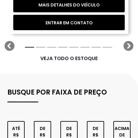
MAIS DETALHES DO VEÍCULO
ENTRAR EM CONTATO
templates.template-01.components.carousel.texts.
tem
VEJA TODO O ESTOQUE
BUSQUE POR FAIXA DE PREÇO
ATÉ
DE
DE
DE
ACIMA
R$
R$
R$
R$
DE