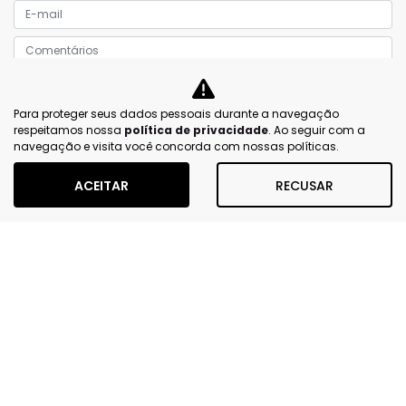
Prefiro que entre em contato por:
Para proteger seus dados pessoais durante a navegação
Whatsapp
Telefone
Email
respeitamos nossa
política de privacidade
. Ao seguir com a
navegação e visita você concorda com nossas políticas.
Li e aceito a
Política de Privacidade
e concordo em
receber comunicações da concessionária.
ACEITAR
RECUSAR
ENTRAR EM CONTATO