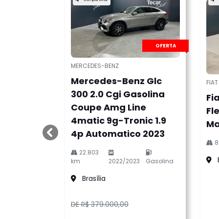
OFERTA
MERCEDES-BENZ
Mercedes-Benz Glc
FIAT
300 2.0 Cgi Gasolina
Fia
Coupe Amg Line
Fl
4matic 9g-Tronic 1.9
Ma
4p Automatico 2023
templates.template-01.components.carouse
8
22.803
B
km
2022/2023
Gasolina
Brasília
DE R$ 379.000,00