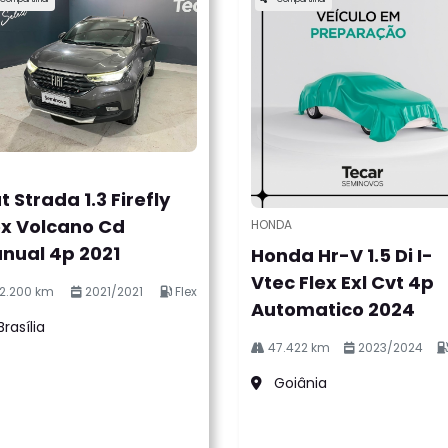
t Strada 1.3 Firefly
ex Volcano Cd
HONDA
nual 4p 2021
Honda Hr-V 1.5 Di I-
l.texts.control_prev
Vtec Flex Exl Cvt 4p
2.200 km
2021/2021
Flex
Automatico 2024
rasília
47.422 km
2023/2024
Goiânia